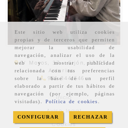
Este sitio web utiliza cookies
propias y de terceros que permiten
mejorar la usabilidad de
navegación, analizar el uso de la
C/ Moros, 37 -
Gijón,
33205,
web y mostrar publicidad
Asturias
relacionada con tus preferencias
985 344 546
sobre la base de un perfil
elaborado a partir de tus hábitos de
navegación (por ejemplo, páginas
Inicio
visitadas).
Política de cookies
.
Aviso legal
CONFIGURAR
RECHAZAR
Cookies