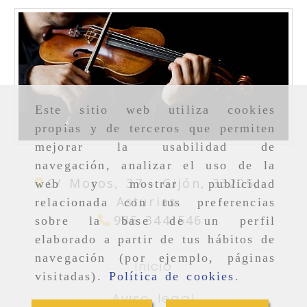
Este sitio web utiliza cookies
propias y de terceros que permiten
mejorar la usabilidad de
navegación, analizar el uso de la
C/ Moros, 37 -
Gijón,
33205,
web y mostrar publicidad
Asturias
relacionada con tus preferencias
985 344 546
sobre la base de un perfil
elaborado a partir de tus hábitos de
navegación (por ejemplo, páginas
Inicio
visitadas).
Política de cookies
.
Aviso legal